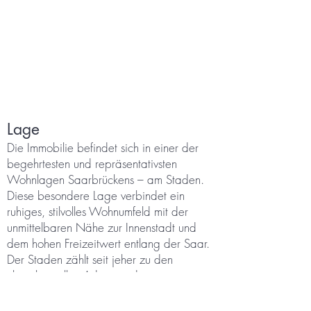
Lage
Die Immobilie befindet sich in einer der
begehrtesten und repräsentativsten
Wohnlagen Saarbrückens – am Staden.
Diese besondere Lage verbindet ein
ruhiges, stilvolles Wohnumfeld mit der
unmittelbaren Nähe zur Innenstadt und
dem hohen Freizeitwert entlang der Saar.
Der Staden zählt seit jeher zu den
charaktervollen Adressen der
Landeshauptstadt. Geprägt von
gepflegten Altbauten, herrschaftlichen