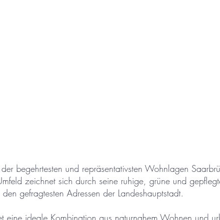
er der begehrtesten und repräsentativsten Wohnlagen Saarbr
Umfeld zeichnet sich durch seine ruhige, grüne und gepflegt
den gefragtesten Adressen der Landeshauptstadt.
ietet eine ideale Kombination aus naturnahem Wohnen und u