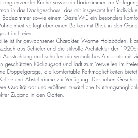
mit angrenzender Küche sowie ein Badezimmer zur Verfügun
man in das Dachgeschoss, das mit insgesamt fünf individuel
n Badezimmer sowie einem Gäste-WC ein besonders komfor
hneinheit verfügt über einen Balkon mit Blick in den Gart
sort im Freien.
lie ist ihr gewachsener Charakter. Warme Holzböden, klas
zdach aus Schiefer und die stilvolle Architektur der 1920er
 Ausstrahlung und schaffen ein wohnliches Ambiente mit v
nen geschützten Rückzugsort und lädt zum Verweilen im Freie
ne Doppelgarage, die komfortable Parkmöglichkeiten bietet
 Keller- und Abstellräume zur Verfügung. Die hohen Gescho
ere Qualität dar und eröffnen zusätzliche Nutzungsmöglichk
ekter Zugang in den Garten.