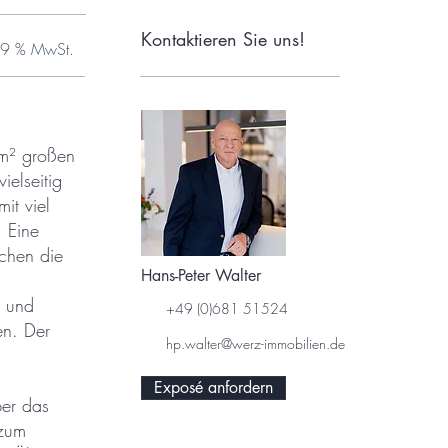
Kontaktieren Sie uns!
 19 % MwSt.
 m² großen
elseitig
it viel
. Eine
ichen die
Hans-Peter Walter
r und
+49 (0)681 51524
en. Der
hp.walter@werz-immobilien.de
Exposé anfordern
ber das
 zum