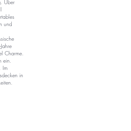
g. Über
l
tables
en und
sische
-Jahre
iel Charme.
n ein.
. Im
ssdecken in
eiten.