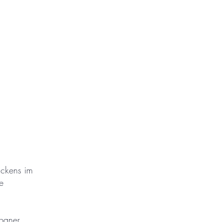
ückens im
e
rbaner