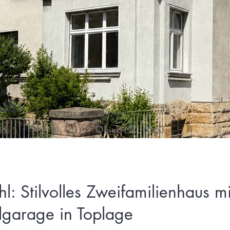
US
Objekt-Nr.: 5563
hl
l: Stilvolles Zweifamilienhaus mi
garage in Toplage