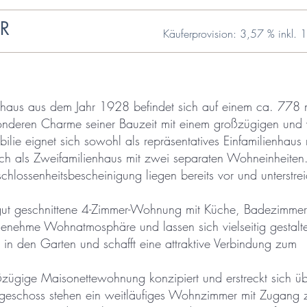
UR
Käuferprovision: 3,57 % inkl.
lienhaus aus dem Jahr 1928 befindet sich auf einem ca. 778
nderen Charme seiner Bauzeit mit einem großzügigen und vi
ie eignet sich sowohl als repräsentatives Einfamilienhaus m
uch als Zweifamilienhaus mit zwei separaten Wohneinheiten
chlossenheitsbescheinigung liegen bereits vor und unterstre
 gut geschnittene 4-Zimmer-Wohnung mit Küche, Badezimme
enehme Wohnatmosphäre und lassen sich vielseitig gestalt
 in den Garten und schafft eine attraktive Verbindung zum
ßzügige Maisonettewohnung konzipiert und erstreckt sich ü
geschoss stehen ein weitläufiges Wohnzimmer mit Zugang