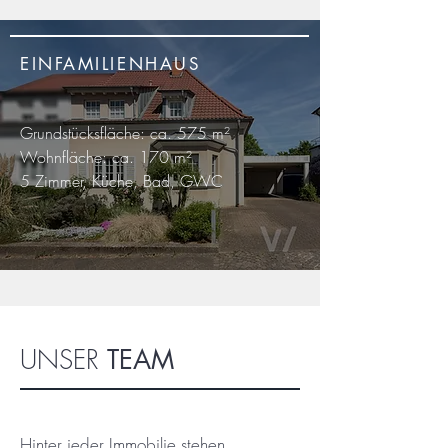
EINFAMILIENHAUS
Grundstücksfläche: ca. 575
m²
Wohnfläche: ca. 170
m²
5 Zimmer, Küche, Bad, GWC
UNSER
TEAM
Hinter jeder Immobilie stehen