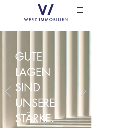
GUTE
LAGEN
SIND
UNSERE
STÄRKE.​